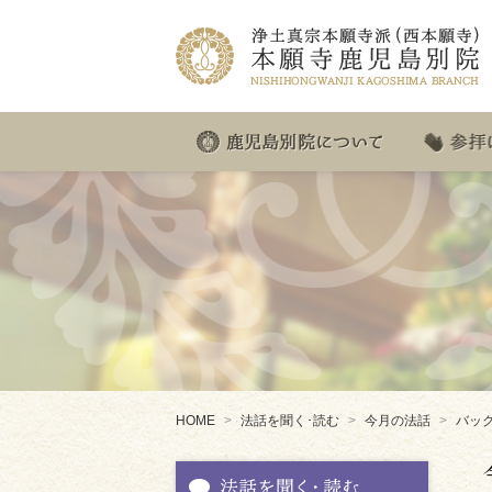
本願寺鹿
HOME
法話を聞く･読む
今月の法話
バック
法話を