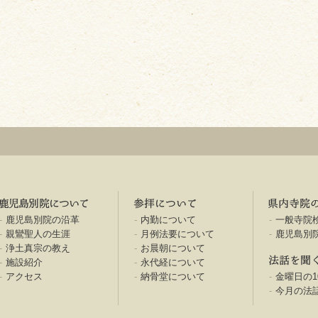
宗本願寺派(西本願寺) 本願寺鹿児島別院
鹿児島別院について
参拝について
鹿児島別院の沿革
内勤について
一般寺院
親鸞聖人の生涯
月例法要について
鹿児島別
浄土真宗の教え
お晨朝について
施設紹介
永代経について
アクセス
納骨堂について
金曜日の1
今月の法