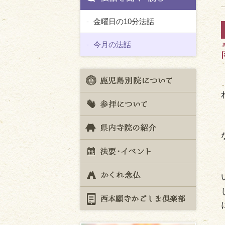
金曜日の10分法話
今月の法話
鹿児島
参拝に
県内寺
法要･
かくれ
西本願