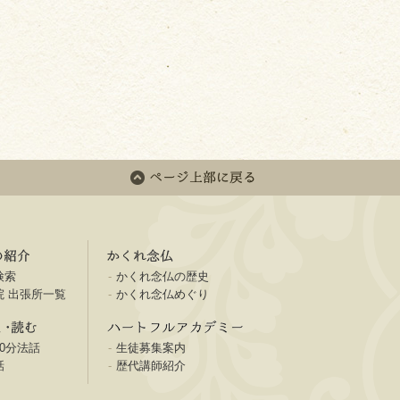
ページ上部に戻る
県内寺院の紹介
かくれ念仏
検索
かくれ念仏の歴史
院 出張所一覧
かくれ念仏めぐり
法話を聞く･読む
ハートフルアカデミー
0分法話
生徒募集案内
話
歴代講師紹介