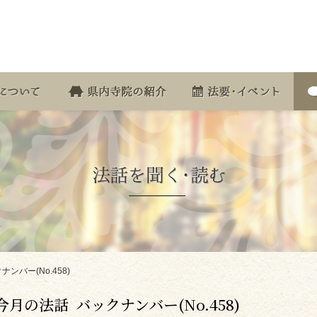
浄土真宗本願寺派(西本願寺) 本願寺鹿児島別院
児島別院について
参拝について
県内寺院の紹介
法
ナンバー(No.458)
今月の法話 バックナンバー(No.458)
聞く･読む