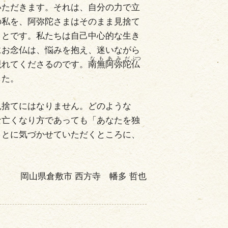
いただきます。それは、自分の力で立
の私を、阿弥陀さまはそのまま見捨て
ことです。私たちは自己中心的な生き
にお念仏は、悩みを抱え、迷いながら
現れてくださるのです。
南
無
阿
弥
陀
仏
した。
捨てにはなりません。どのような
な亡くなり方であっても「あなたを独
ことに気づかせていただくところに、
岡山県倉敷市 西方寺 幡多 哲也