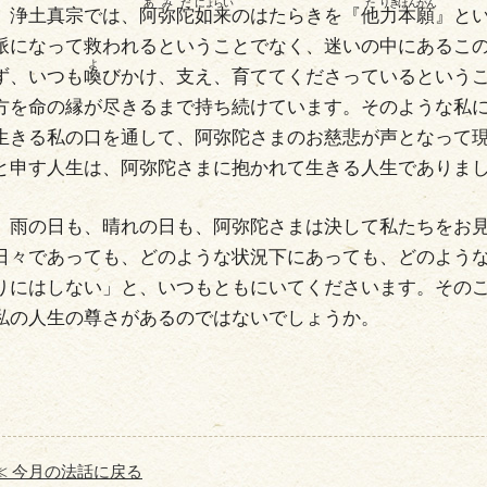
浄土真宗では、
阿
弥
陀
如
来
のはたらきを『
他
力
本
願
』と
派になって救われるということでなく、迷いの中にあるこ
ず、いつも
喚
びかけ、支え、育ててくださっているという
方を命の縁が尽きるまで持ち続けています。そのような私
生きる私の口を通して、阿弥陀さまのお慈悲が声となって
と申す人生は、阿弥陀さまに抱かれて生きる人生でありま
雨の日も、晴れの日も、阿弥陀さまは決して私たちをお見
日々であっても、どのような状況下にあっても、どのよう
りにはしない」と、いつもともにいてくださいます。その
私の人生の尊さがあるのではないでしょうか。
≪ 今月の法話に戻る