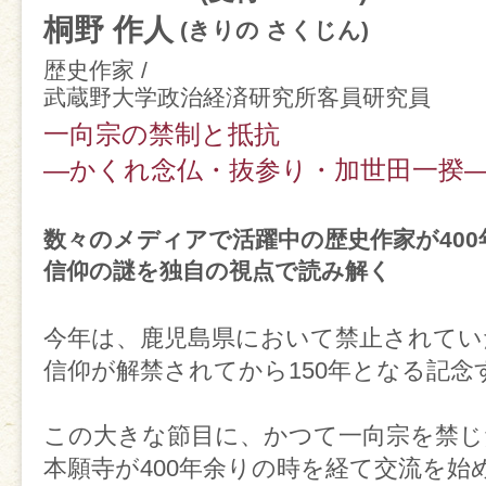
桐野 作人
(きりの さくじん)
歴史作家 /
武蔵野大学政治経済研究所客員研究員
一向宗の禁制と抵抗
―かくれ念仏・抜参り・加世田一揆
数々のメディアで活躍中の歴史作家が40
信仰の謎を独自の視点で読み解く
今年は、鹿児島県において禁止されてい
信仰が解禁されてから150年となる記念
この大きな節目に、かつて一向宗を禁じ
本願寺が400年余りの時を経て交流を始