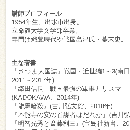
講師プロフィール
1954年生、出水市出身。
立命館大学文学部卒業。
専門は織豊時代や戦国島津氏・幕末史。
主な著書
『さつま人国誌』戦国・近世編1～3(南
2011～2017年)
『織田信長―戦国最強の軍事カリスマ―
(KADOKAWA、2014年)
『龍馬暗殺』(吉川弘文館、2018年)
『本能寺の変の首謀者はだれか』(吉川弘文
『明智光秀と斎藤利三』(宝島社新書、202