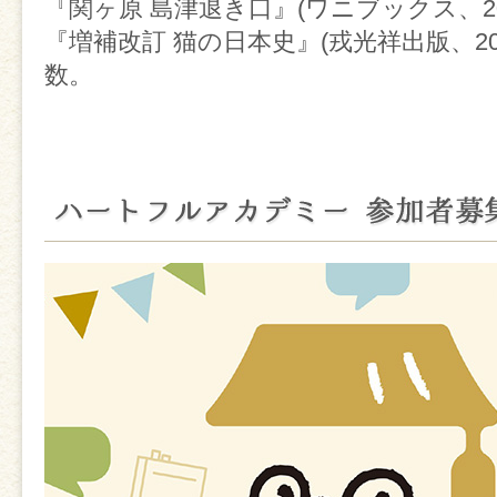
『関ヶ原 島津退き口』(ワニブックス、20
『増補改訂 猫の日本史』(戎光祥出版、20
数。