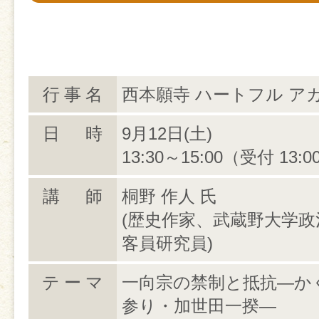
行事名
西本願寺 ハートフル ア
日 時
9月12日(土)
13:30～15:00（受付 13:
講 師
桐野 作人 氏
(歴史作家、武蔵野大学
客員研究員)
テーマ
一向宗の禁制と抵抗―か
参り・加世田一揆―