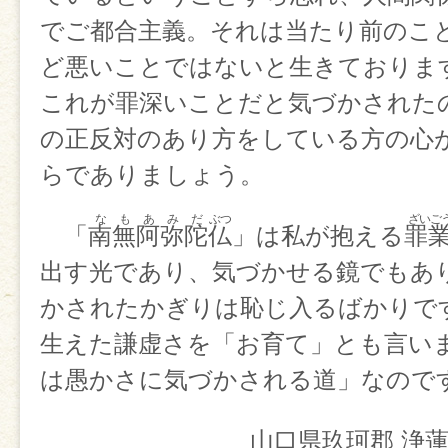
でご都合主義。それは当たり前のこ
ど悪いことではないと生きておりま
これが罪深いことだと気づかされた
の正反対のあり方をしている方の心
らでありましょう。
「
南
無
阿
弥
陀
仏
」は私が抱える
罪
出す光であり、気づかせる鏡でもあ
かされたかぎりは恥じ入るばかりで
生えた謙虚さを「お育て」とも言い
は愚かさに気づかされる道」なので
山口県玖珂郡 浄蓮