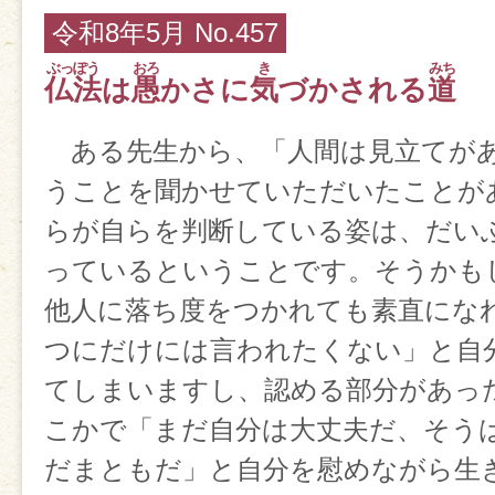
令和8年5月 No.457
仏法
は
愚
かさに
気
づかされる
道
ある先生から、「人間は見立てが
うことを聞かせていただいたことが
らが自らを判断している姿は、だい
っているということです。そうかも
他人に落ち度をつかれても素直にな
つにだけには言われたくない」と自
てしまいますし、認める部分があっ
こかで「まだ自分は大丈夫だ、そう
だまともだ」と自分を慰めながら生