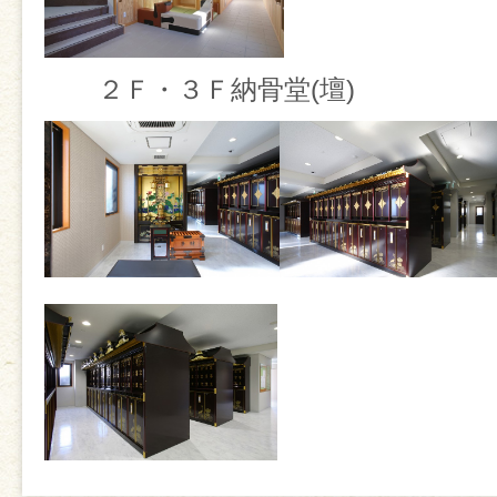
２Ｆ・３Ｆ納骨堂(壇)
【１０歳のつどい】
１月１７日(土)に『１０歳の
いました。
式典では、子どもたちが「10
へ」のメッセージを堂々と発表
本堂は温かい感動に包まれまし
その後は鹿児島大学奇術同好会
フォーマンスと幼稚園保護者の
グループ「アップルパイ」のパ