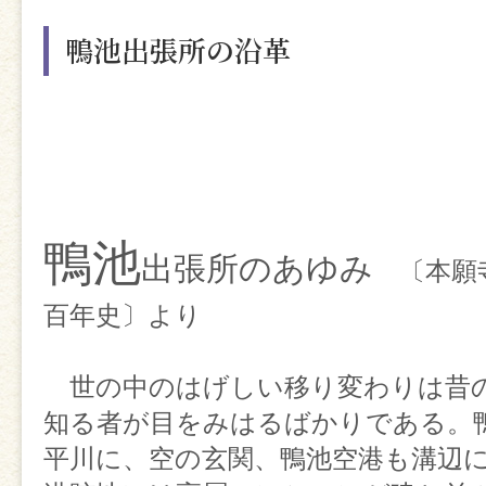
鴨池出張所の沿革
日 時 毎週水曜日 
１時間程度
参加費 １回500円
場 所 鴨池出張所・門
鴨池
出張所のあゆみ
〔本願
※ご不明な点がございましたら
百年史〕より
までご連絡ください。
世の中のはげしい移り変わりは昔
【書道教室】
知る者が目をみはるばかりである。
平川に、空の玄関、鴨池空港も溝辺
お習字を始めませんか。正確で丁