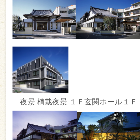
【はなまつり】
「はなまつり」とは、仏教をひ
夜景 植栽夜景 １Ｆ玄関ホール１Ｆ
釈迦(しゃか)さまのお誕生をお
大切な行事です。古くから伝わ
は、お釈迦さまが誕生された際