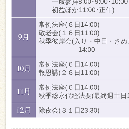
一般参拝8:00･9:00･10:00
どなたでもご自由にご参加いただ
初盆ほか11:00･正午)
で、ぜひお気軽にお越しください
また、仏事などでお悩みや相談が
常例法座(６日14:00)
たら、所長までおたずねください
敬老会(１６日11:00)
9月
秋季彼岸会(入り・中日・さめ:
※1月はは7日に初常例、12月はお
14:00
おります
常例法座(６日14:00)
10月
《おてら教室》
報恩講(２６日11:00)
常例法座(６日14:00)
【寺ヨガ】
11月
秋季総永代経法要(最終週土日14
どなたでも参加できる、初心者向
12月
除夜会(３１日23:30)
す。体が硬い・運動不足・問題あり
しく体を動かしましょう。