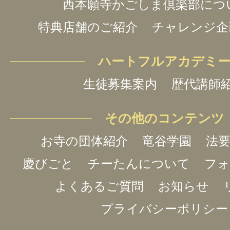
西本願寺かごしま倶楽部につ
特典店舗のご紹介
チャレンジ企
【七草祝い】
１月７日(水)に鴨池出張所・
ハートフルアカデミ
草祝い』を行いました。
生徒募集案内
歴代講師
色鮮やかな晴れ着に身を包ん
その他のコンテンツ
ちの姿で、本堂は鮮やかな光景
お寺の団体紹介
竜谷学園
法要
命に手を合わせる背中に、ご家
慶びごと
チーたんについて
フォ
も、私たち寺関係者も思わず笑
よくあるご質問
お知らせ
る温かなひと時となりました。
プライバシーポリシー
伝統ある節目を一緒にお祝い