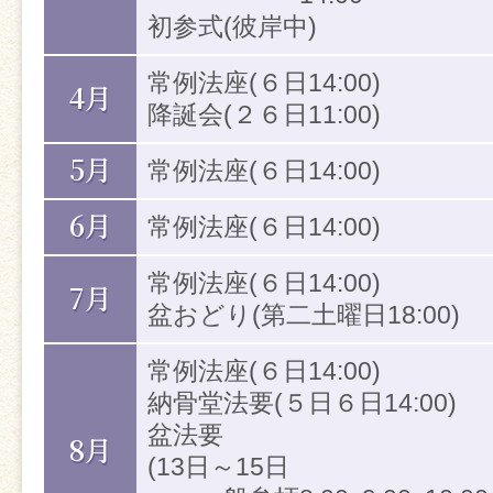
初参式(彼岸中)
《喜びごとをお寺で》
常例法座(６日14:00)
4月
鴨池出張所では、ご誕生の初参り(
降誕会(２６日11:00)
工式・還暦式・喜寿や米寿などのお
5月
常例法座(６日14:00)
寺で勤めております。
6月
常例法座(６日14:00)
ぜひ人生の節目を仏さまとお迎え
常例法座(６日14:00)
7月
《常例法座》仏さまの
盆おどり(第二土曜日18:00)
常例法座とは、日本各地より布教
常例法座(６日14:00)
し、仏さまの話をうかがう場です
納骨堂法要(５日６日14:00)
盆法要
毎月6日午後2時より、鴨池出張所
8月
(13日～15日
催しております。