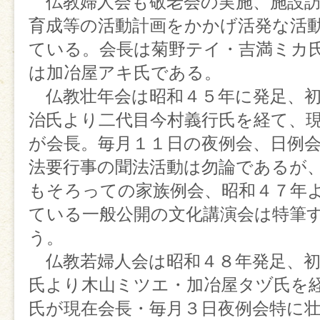
仏教婦人会も敬老会の実施、施設訪
育成等の活動計画をかかげ活発な活
《お知らせ》
ている。会長は菊野テイ・吉満ミカ
は加冶屋アキ氏である。
仏教壮年会は昭和４５年に発足、初
治氏より二代目今村義行氏を経て、
《行事案内》
が会長。毎月１１日の夜例会、日例
法要行事の聞法活動は勿論であるが
【サマースクール】
もそろっての家族例会、昭和４７年
日 時 ７月３１日(金) １０時
ている一般公開の文化講演会は特筆
場 所 鹿児島別院・鴨池出張所
う。
対 象 小学生・中学生
仏教若婦人会は昭和４８年発足、初
氏より木山ミツエ・加冶屋タヅ氏を
参加費 300円
氏が現在会長・毎月３日夜例会特に