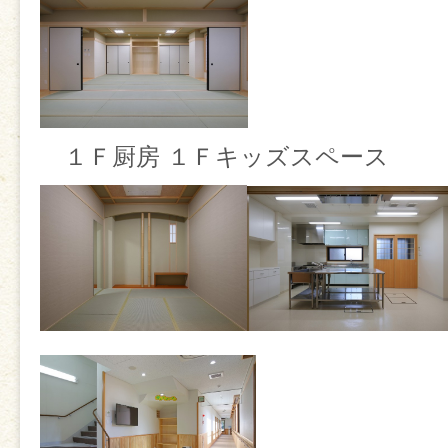
１Ｆ厨房 １Ｆキッズスペース