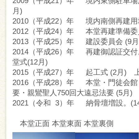
一同いっそう精進してまいりま
2009（平成21）年 境内東側駐車場用
月)
2010（平成22）年 境内南側再建
2012（平成24）年 本堂再建準備委員
2013（平成25）年 建設委員会 (9月
2014（平成26）年 再建御認証交付。
堂式(12月)
2015（平成27）年 起工式 (2月) 上
2016（平成28）年 本堂・門徒会
要・
親鸞聖人750回大遠忌法要 (5月)
2021（令和
3）年
納骨壇増設。(14
本堂正面 本堂東面 本堂裏側