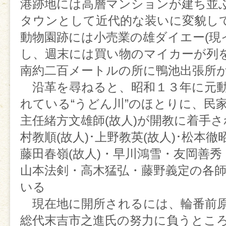
港跡地には高層マンションが建ち並
するのは落ち着きと集中力につな
タウンとして近代的な装いに変貌し
日 時 毎週金曜日 1
動物園跡には小売業の雄ダイエー(現
し、週末には買い物のマイカーが列
場 所 鴨池出張所・門
南約二百メートルの所に鴨池出張所
沿革を尋ねると、昭和１３年に元動
※詳細は出張所までご連絡くださ
れている“うどん川”のほとりに、民
主任緒方文雄師(故人)が開教に着手
【お寺で写経】
村教順(故人)･上野教英(故人)･松本
藤田春嶺(故人)・早川鴻雪・友岡善秀
仏さまの前で心静かに写経をし
山本法剣・高木猛弘・藤野義定の各
お経の意味を知るということは非
いる
ことです。意味が分かると励まし
現在地に開所されるには、輪番前原
なる時もあります。
総代末吉市之進氏の努力に負うとこ