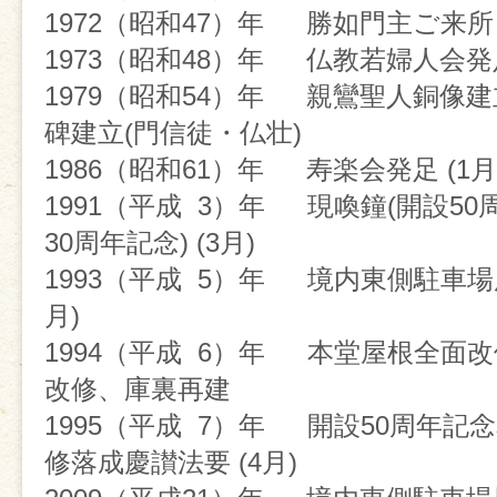
1972（
昭和47）年 勝如門主ご来所
「再建10周年記念法要」を無事
1973（昭和48）年 仏教若婦人会発
とができました。多くの方にご
1979（昭和54）年 親鸞聖人銅像
き、深く感謝申し上げます。
碑建立(門信徒・仏壮)
1986（昭和61）年 寿楽会発足 (1月
あの再建から10年、今日とい
1991（平成 3）年 現喚鐘(開設5
られたのは、ひとえに皆様の尊
30周年記念) (3月)
と、お寺を護り伝えるという熱
1993（平成 5）年 境内東側駐車
物です。
月)
1994（平成 6）年 本堂屋根全面
この節目を機に、本堂が今後も
改修、庫裏再建
の拠り所であり続け、次世代へ
1995（平成 7）年 開設50周年記
えを受け継いでいけるよう、出
修落成慶讃法要 (4月)