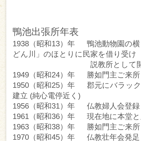
12：15～ 昼食(希望者の
鴨池出張所
年表
※参加を希望される方は7月24日
1938（昭和13）年 鴨池動物園の
どん川」のほとりに民家を借り受け
鴨池出張所(099‐254‐1717)ま
説教所として開
いします。
1949（昭和24）年 勝如門主ご来所 (
1950（昭和25）年 郡元にバラッ
建立 (純心電停近く)
1956（昭和31）年 仏教婦人会登録 (
《行事報告》
1961（昭和36）年 現在地に本堂
【再建10周年記念法要】
1963（
昭和38）年 勝如門主ご来所
「5月10日(日)、鴨池出張所
1970（昭和45）年 仏教壮年会発足